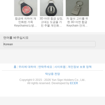
합금에 의하여 개
3D 아연 합금 상징,
차 열쇠 고리를 위
합금에 의
인화된 가죽
고대는 도금을 가
한 3D 아연 합금
인화된
Keychains/소방수
진 주물 개인화한
Keychain 안개가
Keychai
가죽 열쇠 고리를
가죽 Keychains는
자욱한은 도금
가죽 열쇠
아연으로 입히십시
죽습니다
아연으로 
오
오
언어를 바꾸십시오
Korean
홈
|
우리에 대하여
|
연락주세요
|
사이트맵
|
개인정보 보호 정책
탁상용 전망
Copyright © 2015 - 2026 Yun Sign Holders Co., Ltd..
All rights reserved. Developed by
ECER