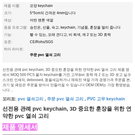
제품 이름:
모양 keychain
크기:
5*5cm의 간격은 4mm입니다
색상:
어떤 팬톤 색깔
응용 프로그램:
승진은, 선물, 숙고, keychain, 기념품, 훈장을 멀리 줍니다
기능:
빨 수 있는, 오래 견디고, 비 퇴색, 제 2 또는 3D 효력
표준:
CE/Rohs/SGS
하이 라이트:
주문 pvc 열쇠 고리
선전용 관례 pvc keychain, 3D 중요한 훈장을 위한 연약한 pvc 열쇠 고리 제품 명
세서 MOQ 500 PCS 물자 keychain를 가진 고무/pvc 효력 제 2 또는 3D 로고 실크
스크린 인쇄의, debossed, 돋을새김하거나 채워진 색깔 가격 경쟁가격 주문품 본,
크기 및 패킹은 주문을 받아서 만들어질 수 있습니다 OEM OEM는 가장 환영받습
니다 ...
pvc 열쇠고리
주문 pvc 열쇠 고리
PVC 고무 keychain
꼬리표:
,
,
선전용 관례 pvc keychain, 3D 중요한 훈장을 위한 연
약한 pvc 열쇠 고리
제품 명세서