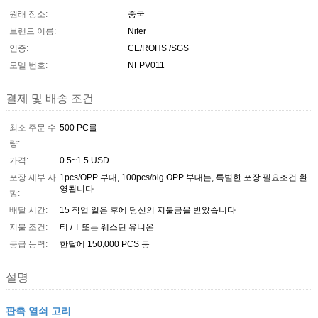
원래 장소:
중국
브랜드 이름:
Nifer
인증:
CE/ROHS /SGS
모델 번호:
NFPV011
결제 및 배송 조건
최소 주문 수
500 PC를
량:
가격:
0.5~1.5 USD
포장 세부 사
1pcs/OPP 부대, 100pcs/big OPP 부대는, 특별한 포장 필요조건 환
영됩니다
항:
배달 시간:
15 작업 일은 후에 당신의 지불금을 받았습니다
지불 조건:
티 / T 또는 웨스턴 유니온
공급 능력:
한달에 150,000 PCS 등
설명
판촉 열쇠 고리