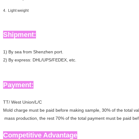
4. Light weight
Shipment:
1)
By sea from Shenzhen port.
2)
By express: DHL/UPS/FEDEX, etc.
Payment:
TT/
West Union
/L/C
M
old charge must be paid before making sample, 30% of the total va
mass production, the rest 70% of the total payment must be paid bef
Competitive Advantage