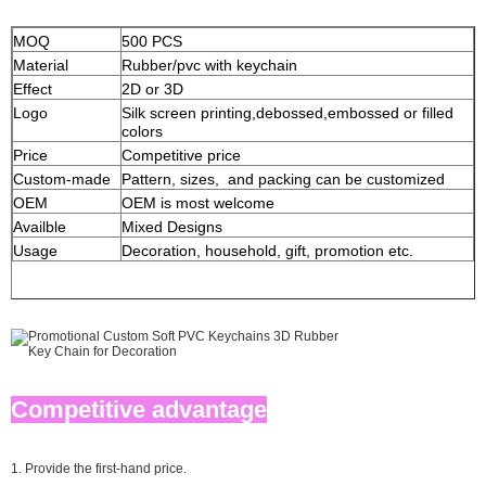
MOQ
500 PCS
Material
Rubber/pvc with keychain
Effect
2D or 3D
Logo
Silk screen printing,debossed,embossed or filled
colors
Price
Competitive price
Custom-made
Pattern, sizes, and packing can be customized
OEM
OEM is most welcome
Availble
Mixed Designs
Usage
Decoration, household, gift, promotion etc.
Competitive advantage
1. Provide the first-hand price.