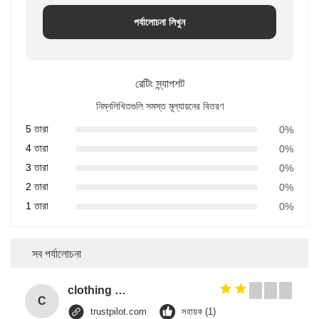
পর্যালোচনা লিখুন
রেটিং স্ন্যাপশট
নিম্নলিখিতগুলি সমস্ত মূল্যায়নের বিতরণ
5 তারা
0%
4 তারা
0%
3 তারা
0%
2 তারা
0%
1 তারা
0%
সব পর্যালোচনা
clothing security checkpoint eas hard tag/clothing security tags/ pencil alarm hard tag
C
trustpilot.com
সহায়ক (1)