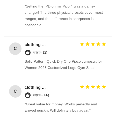
"Setting the IPD on my Pico 4 was a game-
changer! The three physical presets cover most
ranges, and the difference in sharpness is
noticeable.
clothing security checkpoint eas hard tag/clothing security tags/ pencil alarm hard tag
C
সহায়ক (12)
Solid Pattern Quick Dry One Piece Jumpsuit for
Women 2023 Customized Logo Gym Sets
clothing security checkpoint eas hard tag/clothing security tags/ pencil alarm hard tag
C
সহায়ক (666)
"Great value for money. Works perfectly and
arrived quickly. Will definitely buy again."