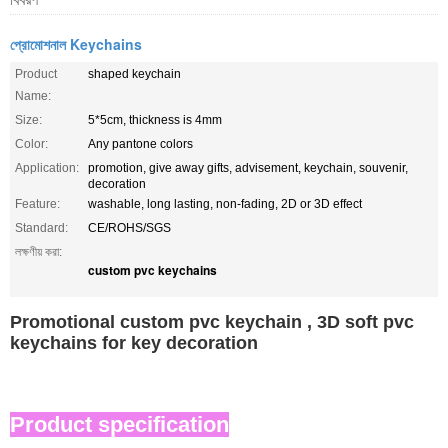
প্রোমোশনাল Keychains
Product
shaped keychain
Name:
Size:
5*5cm, thickness is 4mm
Color:
Any pantone colors
Application:
promotion, give away gifts, advisement, keychain, souvenir,
decoration
Feature:
washable, long lasting, non-fading, 2D or 3D effect
Standard:
CE/ROHS/SGS
লক্ষণীয় করা:
custom pvc keychains
Promotional custom pvc keychain , 3D soft pvc
keychains for key decoration
Product specification