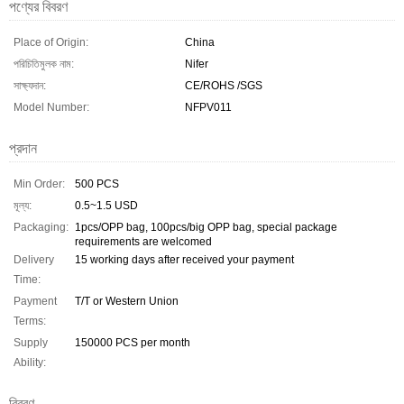
পণ্যের বিবরণ
Place of Origin:
China
পরিচিতিমুলক নাম:
Nifer
সাক্ষ্যদান:
CE/ROHS /SGS
Model Number:
NFPV011
প্রদান
Min Order:
500 PCS
মূল্য:
0.5~1.5 USD
Packaging:
1pcs/OPP bag, 100pcs/big OPP bag, special package
requirements are welcomed
Delivery
15 working days after received your payment
Time:
Payment
T/T or Western Union
Terms:
Supply
150000 PCS per month
Ability:
বিবরণ