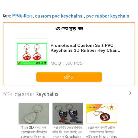
পিভিসি কীচেন
custom pvc keychains
pvc rubber keychain
ট্যাগ:
,
,
এর সেরা মূল্য পান
Promotional Custom Soft PVC
Keychains 3D Rubber Key Chain
for Decoration
MOQ：
500 PCS
চালিয়ে
প্রোমোশনাল Keychains
অধিক
াদ কীচেইনে
ই এম 3D দস্তা খাদ
মরা কাস্টিং প্রোমোশনাল
গোল্ড নরম কলাই মেটাল
দস্তা খাদ ব্য
ন সিলভার কলাই
প্রোমোশনাল কীচেইনে
চাবির রিং, নরম কলাই এবং
প্রোমোশনাল বিবাহের
চামড়া Key
ি চেইন জন্য
কুয়াশাচ্ছন্ন নিকেল নরম
দস্তা খাদ Keychains
পার্টির জন্য Keychains
ফায়ার ফাইটার