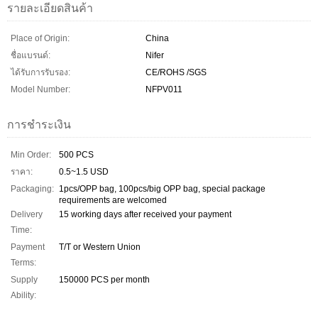
รายละเอียดสินค้า
Place of Origin:
China
ชื่อแบรนด์:
Nifer
ได้รับการรับรอง:
CE/ROHS /SGS
Model Number:
NFPV011
การชำระเงิน
Min Order:
500 PCS
ราคา:
0.5~1.5 USD
Packaging:
1pcs/OPP bag, 100pcs/big OPP bag, special package
requirements are welcomed
Delivery
15 working days after received your payment
Time:
Payment
T/T or Western Union
Terms:
Supply
150000 PCS per month
Ability: