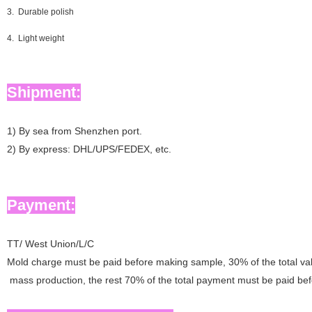
3. Durable polish
4. Light weight
Shipment:
1)
By sea from Shenzhen port.
2)
By express: DHL/UPS/FEDEX, etc.
Payment:
TT/
West Union
/L/C
M
old charge must be paid before making sample, 30% of the total va
mass production, the rest 70% of the total payment must be paid bef