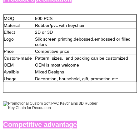
MOQ
500 PCS
Material
Rubber/pvc with keychain
Effect
2D or 3D
Logo
Silk screen printing,debossed,embossed or filled
colors
Price
Competitive price
Custom-made
Pattern, sizes, and packing can be customized
OEM
OEM is most welcome
Availble
Mixed Designs
Usage
Decoration, household, gift, promotion etc.
Competitive advantage