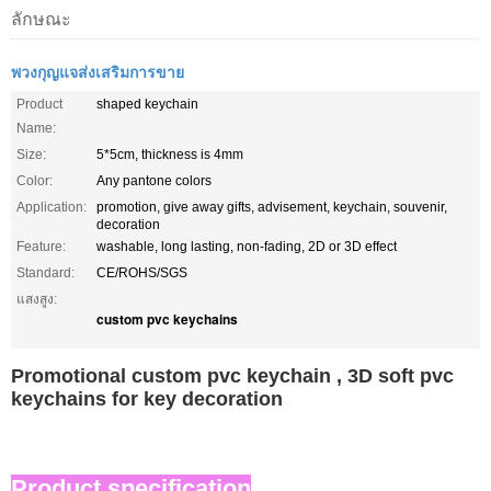
ลักษณะ
พวงกุญแจส่งเสริมการขาย
Product
shaped keychain
Name:
Size:
5*5cm, thickness is 4mm
Color:
Any pantone colors
Application:
promotion, give away gifts, advisement, keychain, souvenir,
decoration
Feature:
washable, long lasting, non-fading, 2D or 3D effect
Standard:
CE/ROHS/SGS
แสงสูง:
custom pvc keychains
Promotional custom pvc keychain , 3D soft pvc
keychains for key decoration
Product specification