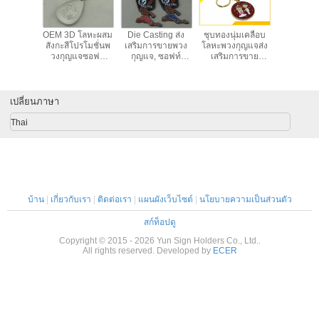
หะผสม
OEM 3D โลหะผสม
Die Casting ส่ง
ชุบทองนุ่มเคลือบ
โลหะผสมส
พวงกุญแจ
สังกะสีโปรโมชั่นพ
เสริมการขายพวง
โลหะพวงกุญแจส่ง
พวงกุญแ
ินชุบจุด
วงกุญแจซอฟท์
กุญแจ, ซอฟท์
เสริมการขาย
บุคคล /
ำหรับพวง
หมอกนิกเกิลเคลือบ
เคลือบสังกะสีและ
สำหรับงานแต่งงาน
Fighter ห
รถยนต์
พวงกุญแจแม็กซ์
กุญ
เปลี่ยนภาษา
Thai
บ้าน
|
เกี่ยวกับเรา
|
ติดต่อเรา
|
แผนผังเว็บไซต์
|
นโยบายความเป็นส่วนตัว
สก์ท็อปดู
Copyright © 2015 - 2026 Yun Sign Holders Co., Ltd..
All rights reserved. Developed by
ECER