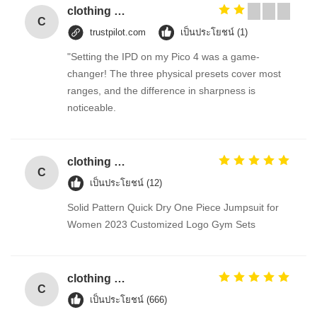
clothing security checkpoint eas hard tag/clothing security tags/ pencil alarm hard tag
C
trustpilot.com
เป็นประโยชน์ (1)
"Setting the IPD on my Pico 4 was a game-
changer! The three physical presets cover most
ranges, and the difference in sharpness is
noticeable.
clothing security checkpoint eas hard tag/clothing security tags/ pencil alarm hard tag
C
เป็นประโยชน์ (12)
Solid Pattern Quick Dry One Piece Jumpsuit for
Women 2023 Customized Logo Gym Sets
clothing security checkpoint eas hard tag/clothing security tags/ pencil alarm hard tag
C
เป็นประโยชน์ (666)