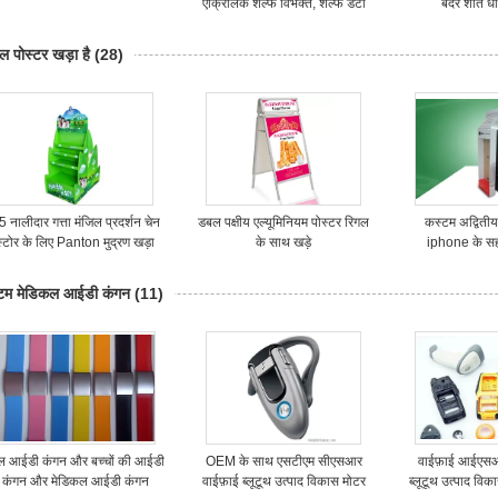
एक्रिलिक शेल्फ विभक्त, शेल्फ डेटा
बंदर शांत ध
पट्टी विभक्त
ल पोस्टर खड़ा है
(28)
 नालीदार गत्ता मंजिल प्रदर्शन चेन
डबल पक्षीय एल्यूमिनियम पोस्टर रिगल
कस्टम अद्वितीय 
स्टोर के लिए Panton मुद्रण खड़ा
के साथ खड़े
iphone के स
recyclab
टम मेडिकल आईडी कंगन
(11)
ल आईडी कंगन और बच्चों की आईडी
OEM के साथ एसटीएम सीएसआर
वाईफ़ाई आईएसओ 
कंगन और मेडिकल आईडी कंगन
वाईफ़ाई ब्लूटूथ उत्पाद विकास मोटर
ब्लूटूथ उत्पाद विक