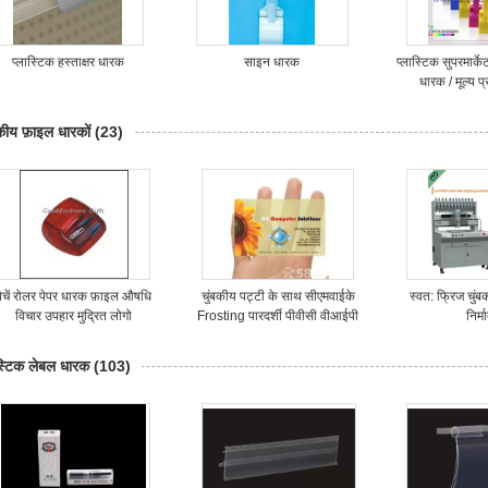
प्लास्टिक हस्ताक्षर धारक
साइन धारक
प्लास्टिक सुपरमार्क
धारक / मूल्य प्
कीय फ़ाइल धारकों
(23)
बेचें रोलर पेपर धारक फ़ाइल औषधि
चुंबकीय पट्टी के साथ सीएमवाईके
स्वत: फ्रिज चुं
विचार उपहार मुद्रित लोगो
Frosting पारदर्शी पीवीसी वीआईपी
निर्म
कार्ड 0.8 मिमी
ास्टिक लेबल धारक
(103)