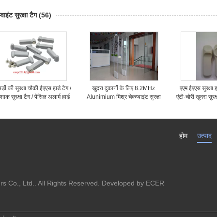
वाहन
्वाइंट सुरक्षा टैग
(56)
ड़ों की सुरक्षा चौकी ईएएस हार्ड टैग /
खुदरा दुकानों के लिए 8.2MHz
एएम ईएएस सुरक्षा 
शाक सुरक्षा टैग / पेंसिल अलार्म हार्ड
Alunimium मिश्र चेकप्वाइंट सुरक्षा
एंटी-चोरी खुदरा सुरक
टैग
प्रणाली
लि
होम
उत्पाद
s Co., Ltd.. All Rights Reserved. Developed by
ECER