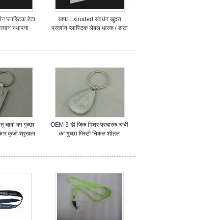
शन प्लास्टिक डेटा
साफ Extruded संवर्धन खुदरा
सान स्थापना
प्रदर्शन प्लास्टिक लेबल धारक / डाटा
203
ट्रैक 31,213
तु चाबी का गुच्छा
OEM 3 डी जिंक मिश्र प्रचारक चाबी
कार कुंजी श्रृंखला
का गुच्छा मिस्टी निकल शीतल
िए
तामचीनी