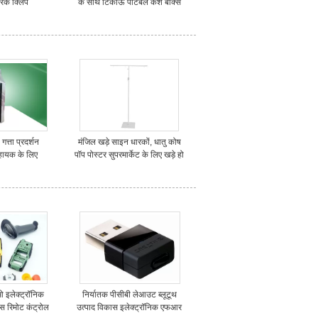
ारक क्लिप
के साथ टिकाऊ पोर्टेबल कैश बॉक्स
गत्ता प्रदर्शन
मंजिल खड़े साइन धारकों, धातु कोष
हायक के लिए
पॉप पोस्टर सुपरमार्केट के लिए खड़े हो
le खड़ा
जाओ
इलेक्ट्रॉनिक
निर्यातक पीसीबी लेआउट ब्लूटूथ
ास रिमोट कंट्रोल
उत्पाद विकास इलेक्ट्रॉनिक एफआर