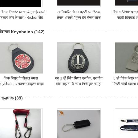
लास्टिक सिगरेट धारक 4 टुकड़े बदली
स्वनिर्धारित चैनल पट्टी प्लास्टिक
विभाग Stroe प्रदर्
फिल्टर कोर के साथ -Richer सेट
लेबल धारकों / मूल्य टैग चैनल साफ
पट्टी टिकाऊ आ
पीवीसी 31,207
31,
ोमोशनल Keychains
(142)
जिंक मिश्र निजीकृत चमड़ा
मरो 3 डी जिंक मिश्र प्रतीक, प्राचीन
3 डी जिंक मिश्र धा
eychains / फायर फाइटर चमड़ा
चांदी चढ़ाना के साथ निजीकृत चमड़ा
मिस्टी चांदी चढ़ाना 
छल्ले
Keychains कास्टिंग
के ल
ी संलग्नक
(39)