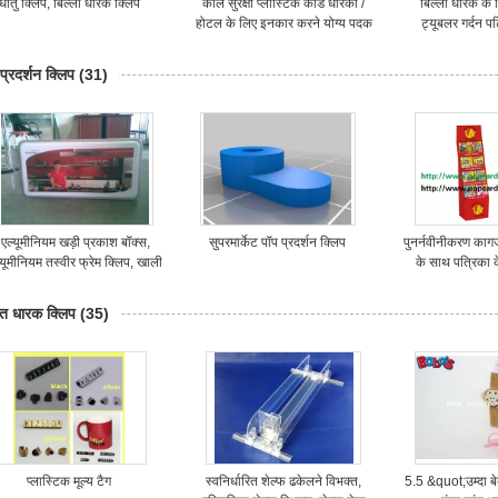
धातु क्लिप, बिल्ला धारक क्लिप
काले सुरक्षा प्लास्टिक कार्ड धारकों /
बिल्ला धारक के 
होटल के लिए इनकार करने योग्य पदक
ट्यूबलर गर्दन पट
धारक
मोबाइल फोन धारक 
प्रदर्शन क्लिप
(31)
एल्यूमीनियम खड़ी प्रकाश बॉक्स,
सुपरमार्केट पॉप प्रदर्शन क्लिप
पुनर्नवीनीकरण कागज
्यूमीनियम तस्वीर फ्रेम क्लिप, खाली
के साथ पत्रिका 
प्रकाश बॉक्स
वार्निश के स
त धारक क्लिप
(35)
प्लास्टिक मूल्य टैग
स्वनिर्धारित शेल्फ ढकेलने विभक्त,
5.5 &quot;उम्दा बेब