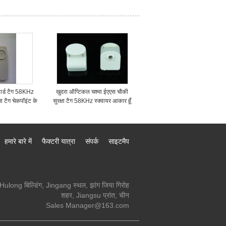
-4
हार्ड टैग 58KHz
खुदरा ऑप्टिकल चश्मा ईएएस चौकी
्षा टैग चेकपॉइंट के
सुरक्षा टैग 58KHz स्क्वायर आकार हूँ
ए
हमारे बारे में
फैक्टरी यात्रा
संपर्क
साइटमैप
Hulong बिल्डिंग, Jingang स्थल, झांग जिया गिरोह
शहर, Jiangsu प्रांत, चीन
Sales Manager@163.com