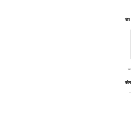
पॉप 
एल
कीम