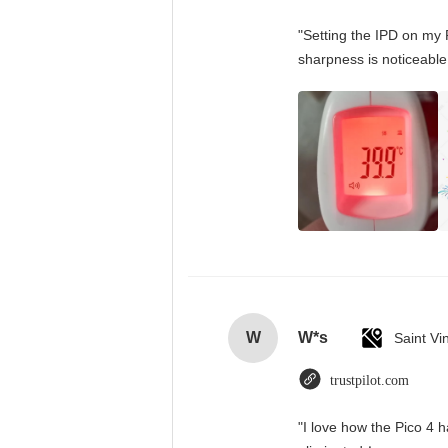
"Setting the IPD on my 
sharpness is noticeable
W
W*s
trustpilot.com
"I love how the Pico 4 h