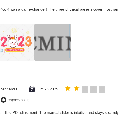
Pico 4 was a game-changer! The three physical presets cover most rang
.
Saint Vincent and the Grenadines
Oct 28.2025
सहायक (8987)
andles IPD adjustment. The manual slider is intuitive and stays securely 