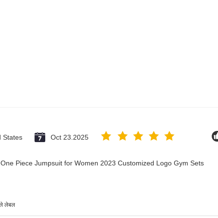
d States
Oct 23.2025
ry One Piece Jumpsuit for Women 2023 Customized Logo Gym Sets
ाले लेबल