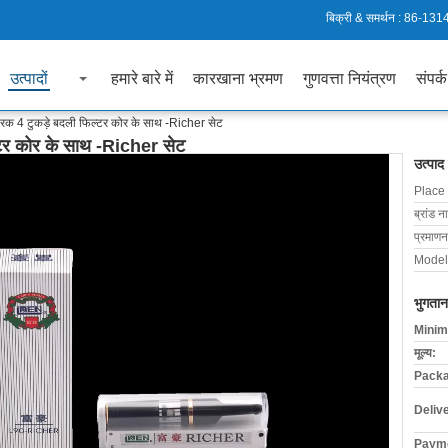
बिक्री & समर्थन :
86-131
उत्पादों
हमारे बारे में
कारखाना भ्रमण
गुणवत्ता नियंत्रण
संपर्क
धारक 4 टुकड़े बदली फिल्टर कोर के साथ -Richer सेट
ल्टर कोर के साथ -Richer सेट
उत्पाद
Place 
ब्रांड न
प्रमाणन
Model
भुगतान
Minim
मूल्य:
Packa
Deliv
Payme