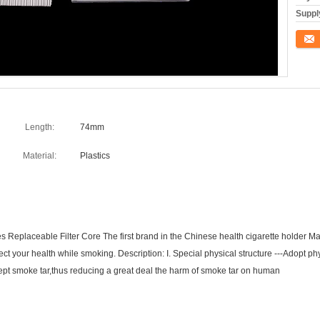
Supply
संपर्क कर
Length:
74mm
Material:
Plastics
es Replaceable Filter Core The first brand in the Chinese health cigarette holder Ma
protect your health while smoking. Description: I. Special physical structure ---Adopt 
ercept smoke tar,thus reducing a great deal the harm of smoke tar on human