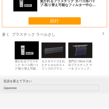
置かれるプラスチック タバコ用パイ
プ-取り替え可能なフィルター中心 4
部分のとより豊富
続行
プラスチック ラベルさし
多く
置かれるプラスチ
カスタマイズされ
部門の Stroe の表
置かれる
ック タバコ用パイ
たチャネルのスト
示プラスチック デ
ック タバ
プ-取り替え可能な
リップのプラスチ
ータ ストリップの
プ-取り替
フィルター中心 4
ック ラベルさし/
耐久の容易な取付
フィルター
部分のとより豊富
値段チャネルのゆ
け 31203
部分のと
とりポリ塩化ビニ
言語を変えて下さい
ール 31207
Japanese