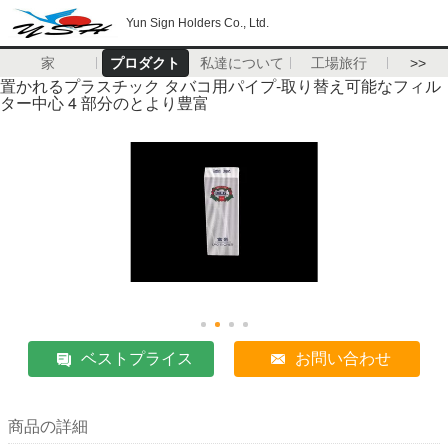
Yun Sign Holders Co., Ltd.
家
プロダクト
私達について
工場旅行
>>
置かれるプラスチック タバコ用パイプ-取り替え可能なフィル
ター中心 4 部分のとより豊富
ベストプライス
お問い合わせ
商品の詳細