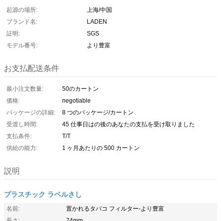
起源の場所:
上海/中国
ブランド名:
LADEN
証明:
SGS
モデル番号:
より豊富
お支払配送条件
最小注文数量:
50のカートン
価格:
negotiable
パッケージの詳細:
8 つのパッケージ/カートン
受渡し時間:
45 仕事日はの後のあなたの支払を受け取りました
支払条件:
T/T
供給の能力:
1 ヶ月あたりの 500 カートン
説明
プラスチック ラベルさし
名前:
置かれるタバコ フィルター-より豊富
長さ:
74mm