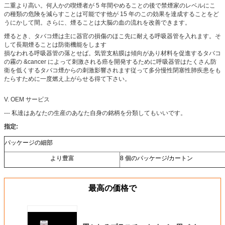
二重より高い。何人かの喫煙者が 5 年間やめることの後で禁煙家のレベルにこ
の種類の危険を減らすことは可能です他が 15 年のこの効果を達成することをど
うにかして間。さらに、煙ることは大脳の血の流れを改善できます。
煙るとき、タバコ煙は主に器官の損傷のほこ先に耐える呼吸器管を入れます。そ
して長期煙ることは防衛機能をします
損なわれる呼吸器管の落とせば。気管支粘膜は傾向があり材料を促進するタバコ
の霧の &cancer によって刺激される癌を開発するために呼吸器管はたくさん防
衛を低くするタバコ煙からの刺激影響されます従って多分慢性閉塞性肺疾患をも
たらすために一度燃え上がらせる得て下さい。
V. OEM サービス
--- 私達はあなたの生産のあなた自身の銘柄を分類してもいいです。
指定:
パッケージの細部
より豊富
8 個のパッケージ/カートン
最高の価格で