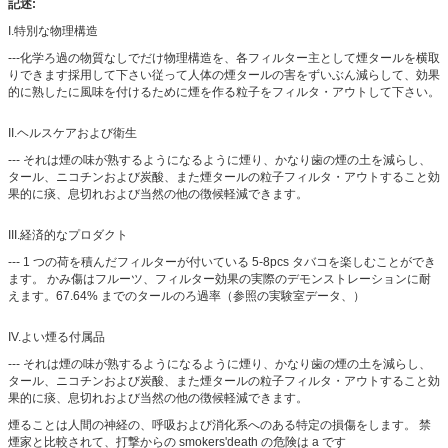
記述:
I.特別な物理構造
---化学ろ過の物質なしでだけ物理構造を、各フィルター主として煙タールを横取
りできます採用して下さい従って人体の煙タールの害をずいぶん減らして、効果
的に熟したに風味を付けるために煙を作る粒子をフィルタ・アウトして下さい。
II.ヘルスケアおよび衛生
--- それは煙の味が熟するようになるように煙り、かなり歯の煙の土を減らし、
タール、ニコチンおよび炭酸、また煙タールの粒子フィルタ・アウトすること効
果的に痰、息切れおよび当然の他の徴候軽減できます。
III.経済的なプロダクト
--- 1 つの荷を積んだフィルターが付いている 5-8pcs タバコを楽しむことができ
ます。 かみ傷はフルーツ、フィルター効果の実際のデモンストレーションに耐
えます。67.64% までのタールのろ過率（参照の実験室データ、）
IV.よい煙る付属品
--- それは煙の味が熟するようになるように煙り、かなり歯の煙の土を減らし、
タール、ニコチンおよび炭酸、また煙タールの粒子フィルタ・アウトすること効
果的に痰、息切れおよび当然の他の徴候軽減できます。
煙ることは人間の神経の、呼吸および消化系へのある特定の損傷をします。 禁
煙家と比較されて、打撃からの smokers'death の危険は a です