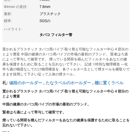
ΦInner の直径:
7.8mm
素材:
プラスチック
標準:
SGSの
ハイライト:
タバコ フィルター管
置かれるプラスチック タバコ用パイプ-取り替え可能なフィルター中心 4 部分の
とより豊富 中国の健康のタバコ用パイプの市場の最初のブランド。 賢者はろ過
によって寄与して確実です。 煙っている間荷を積んだフィルターをあなたの健
康を保護するために取ることを忘れないで下さい。 記述: I.特別な物理構造 ---化
学ろ過の物質なしでだけ物理構造を、各フィルター主として煙タールを横取りで
きます採用して下さい従って人体の煙タール...
値段のホールダー
たなラベルのホールダー
棚に置くラベル
札:
,
,
置かれるプラスチック タバコ用パイプ-取り替え可能なフィルター中心 4 部分の
とより豊富
中国の健康のタバコ用パイプの市場の最初のブランド。
賢者はろ過によって寄与して確実です。
煙っている間荷を積んだフィルターをあなたの健康を保護するために取ることを
忘れないで下さい。