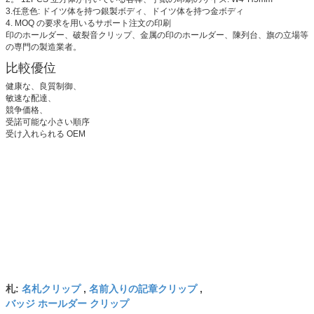
3.任意色: ドイツ体を持つ銀製ボディ、ドイツ体を持つ金ボディ
4. MOQ の要求を用いるサポート注文の印刷
印のホールダー、破裂音クリップ、金属の印のホールダー、陳列台、旗の立場等
の専門の製造業者。
比較優位
健康な、良質制御、
敏速な配達、
競争価格、
受諾可能な小さい順序
受け入れられる OEM
名札クリップ
名前入りの記章クリップ
札:
,
,
バッジ ホールダー クリップ