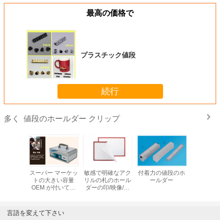
最高の価格で
プラスチック値段
続行
値段のホールダー クリップ
多く
ラシ天の赤
スーパー マーケッ
敏感で明確なアク
付着力の値段のホ
プラスチ
停者クリ
トの大きい容量
リルの札のホール
ールダー
ラウン猿の
OEM が付いてい
ダーの印/映像/フ
ホールダ
る注文の耐久の携
ァイル ホールダー
リップ
帯用現金箱
言語を変えて下さい