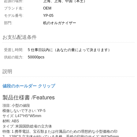
起源の場所:
上海、上海、中国（本土）
ブランド名:
OEM
モデル番号:
YP-05
部門:
机のオルガナイザー
お支払配送条件
受渡し時間:
5 仕事日以内に（あなたの量によって決まります）
供給の能力:
50000pcs
説明
値段のホールダー クリップ
製品仕様書 /Features
項目: 小型の値段
模倣しないで下さい: YP-5
サイズ: L47*H5*W5mm
材料: ABS
タイプ: 米国国防総省の立方体
特徴: 1.携帯電話、宝石類または付属品のための理想的な小型価格の印
2。 12PCS 立方体が付いている各棒、手紙の印刷のサイズ: W4*H5mm