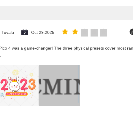
Tuvalu
Oct 29.2025
Pico 4 was a game-changer! The three physical presets cover most rang
.