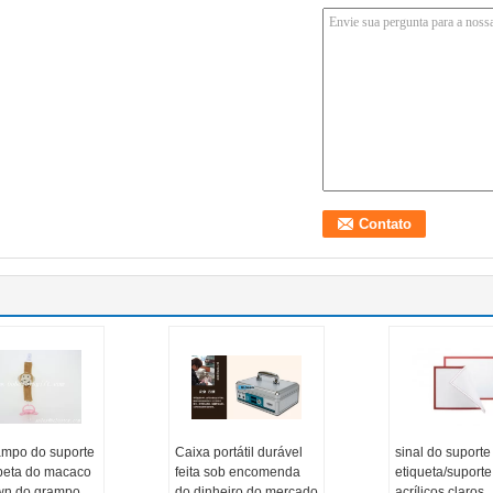
ampo do suporte
Caixa portátil durável
sinal do suporte
peta do macaco
feita sob encomenda
etiqueta/suporte
wn do grampo
do dinheiro do mercado
acrílicos claros