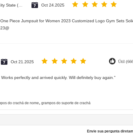
Vatican City State (Holy See)
Oct 24.2025
y One Piece Jumpsuit for Women 2023 Customized Logo Gym Sets Soli
2023@
Oct 21.2025
Útil (66
Works perfectly and arrived quickly. Will definitely buy again."
,
pos do crachá de nome
grampos do suporte de crachá
Envie sua pergunta direta