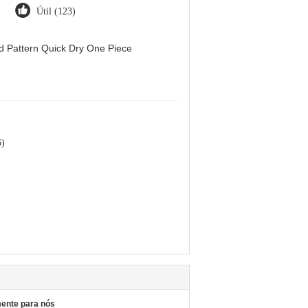
Útil (123)
d Pattern Quick Dry One Piece
6)
mente para nós