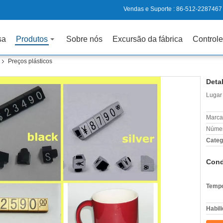
Vendas e Suporte :
86-512-2287467
sa
Produtos
Sobre nós
Excursão da fábrica
Controle
Preços plásticos
Deta
Lugar
Marca
Númer
Categ
Cond
Tempo
Habili