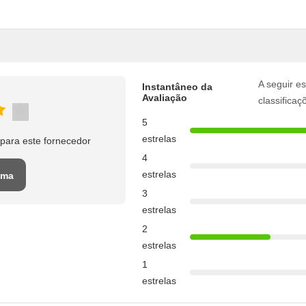
A seguir es
Instantâneo da
Avaliação
classificaç
5
estrelas
para este fornecedor
4
estrelas
uma
3
o
estrelas
2
estrelas
1
estrelas