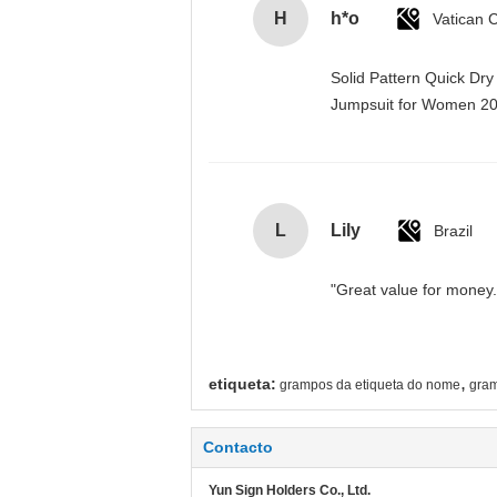
H
h*o
Solid Pattern Quick Dr
Jumpsuit for Women 
L
Lily
Brazil
"Great value for money. 
,
etiqueta:
grampos da etiqueta do nome
gram
Contacto
Yun Sign Holders Co., Ltd.