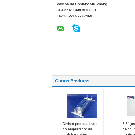
Pessoa de Contato:
Ms. Zhang
Telefone:
18992920033
Fax:
86-512-2287469
Outros Produtos
Divisor personalizado
5,5" gr
do empurrador da
da chu
prateleira, divisor
de Bro