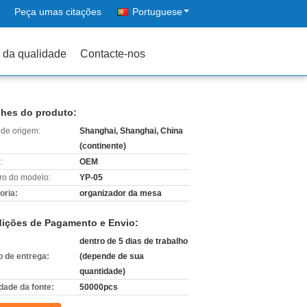
Peça umas citações
Portuguese
 da qualidade
Contacte-nos
lhes do produto:
 de origem:
Shanghai, Shanghai, China
(continente)
:
OEM
o do modelo:
YP-05
oria:
organizador da mesa
ições de Pagamento e Envio:
dentro de 5 dias de trabalho
 de entrega:
(depende de sua
quantidade)
dade da fonte:
50000pcs