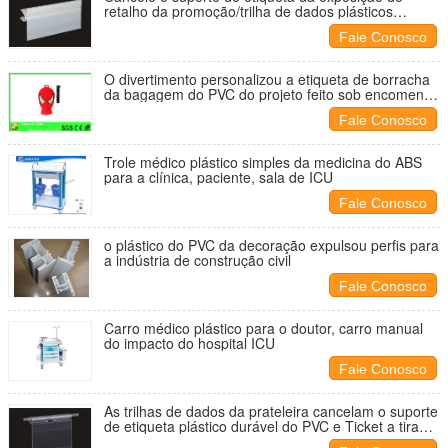
retalho da promoção/trilha de dados plásticos
expulsos 31213
Fale Conosco
O divertimento personalizou a etiqueta de borracha
da bagagem do PVC do projeto feito sob encomenda
do superman da novidade da etiqueta da bagagem
Fale Conosco
Trole médico plástico simples da medicina do ABS
para a clínica, paciente, sala de ICU
Fale Conosco
o plástico do PVC da decoração expulsou perfis para
a indústria de construção civil
Fale Conosco
Carro médico plástico para o doutor, carro manual
do impacto do hospital ICU
Fale Conosco
As trilhas de dados da prateleira cancelam o suporte
de etiqueta plástico durável do PVC e Ticket a tira
31200