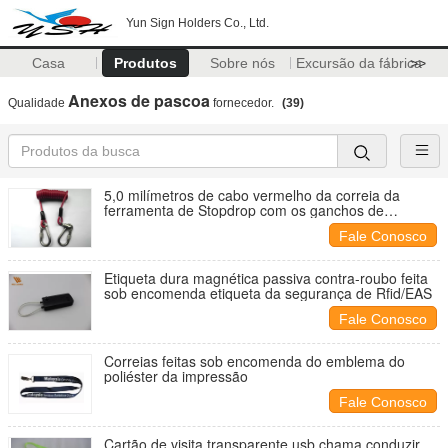
Yun Sign Holders Co., Ltd.
Casa
Produtos
Sobre nós
Excursão da fábrica
>>
Anexos de pascoa
Qualidade
fornecedor.
(39)
5,0 milímetros de cabo vermelho da correia da
ferramenta de Stopdrop com os ganchos de
travamento inoxidáveis
Fale Conosco
Etiqueta dura magnética passiva contra-roubo feita
sob encomenda etiqueta da segurança de Rfid/EAS
Fale Conosco
Correias feitas sob encomenda do emblema do
poliéster da impressão
Fale Conosco
Cartão de visita transparente usb chama conduzir