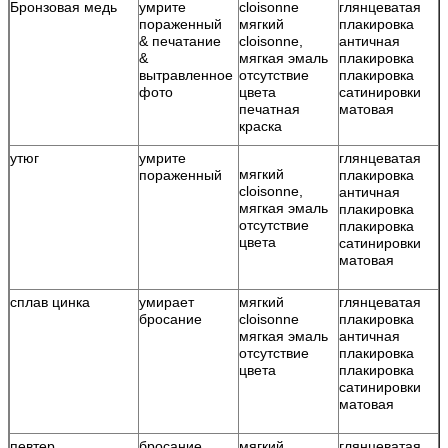
Бронзовая медь
умрите
cloisonne
глянцеватая
Р
пораженный
мягкий
плакировка
к
& печатание
cloisonne,
античная
Р
&
мягкая эмаль
плакировка
ц
вытравленное
отсутствие
плакировка
Д
фото
цвета
сатинировки
о
печатная
матовая
о
краска
утюг
умрите
глянцеватая
Р
мягкий
пораженный
плакировка
к
cloisonne,
античная
Р
мягкая эмаль
плакировка
ц
отсутствие
плакировка
Д
цвета
сатинировки
о
матовая
о
сплав цинка
умирает
мягкий
глянцеватая
Р
бросание
cloisonne
плакировка
к
мягкая эмаль
античная
Р
отсутствие
плакировка
ц
цвета
плакировка
Д
сатинировки
о
матовая
о
певтер
бросание
мягкий
глянцеватая
Р