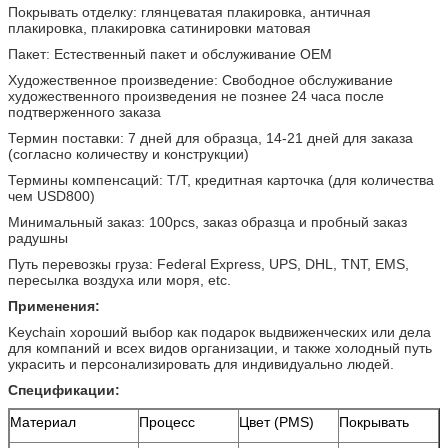
Покрывать отделку: глянцеватая плакировка, античная
плакировка, плакировка сатинировки матовая
Пакет: Естественный пакет и обслуживание OEM
Художественное произведение: Свободное обслуживание
художественного произведения не познее 24 часа после
подтверженного заказа
Термин поставки: 7 дней для образца, 14-21 дней для заказа
(согласно количеству и конструкции)
Термины компенсаций: T/T, кредитная карточка (для количества
чем USD800)
Минимальный заказ: 100pcs, заказ образца и пробный заказ
радушны
Путь перевозкы груза: Federal Express, UPS, DHL, TNT, EMS,
пересылка воздуха или моря, etc.
Применения:
Keychain хороший выбор как подарок выдвиженческих или дела
для компаний и всех видов организации, и также холодный путь
украсить и персонализировать для индивидуально людей.
Спецификации:
Материал
Процесс
Цвет (PMS)
Покрывать
В