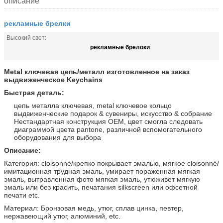
описание
рекламные брелки
Высокий свет:
рекламные брелоки
Metal ключевая цепь/металл изготовленное на заказ
выдвиженческое Keychains
Быстрая деталь:
цепь металла ключевая, metal ключевое кольцо
выдвиженческие подарок & сувениры, искусство & собрание
Нестандартная конструкция OEM, цвет смогла следовать
диаграммой цвета pantone, различной вспомогательного
оборудования для выбора
Описание:
Категория: cloisonné/крепко покрывает эмалью, мягкое cloisonné/
имитационная трудная эмаль, умирает пораженная мягкая
эмаль, вытравленная фото мягкая эмаль, утюживет мягкую
эмаль или без красить, печатания silkscreen или офсетной
печати etc.
Материал: Бронзовая медь, утюг, сплав цинка, певтер,
нержавеющий утюг, алюминий, etc.