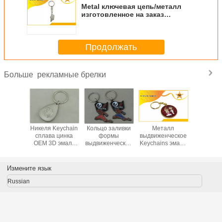
Metal ключевая цепь/металл
изготовленное на заказ
выдвиженческое Keychains
Продолжать
рекламные брелки
Больше
ровка
Никеля Keychain
Кольцо заливки
Металл
Оцинков
n сплава
сплава цинка
формы
выдвиженческое
персонал
а 3D
OEM 3D эмаль
выдвиженческое
Keychains эмали
сплавом 
нная
выдвиженческого
ключевое, мягкая
плакировкой
цепь 
ная для
туманного мягкая
эмаль и сплав
золота мягкий
самол
пей
Keychains цинка
для свадебного
истреб
Измените язык
обиля
банкета
Keycha
евых
пожа
Russian
ключе