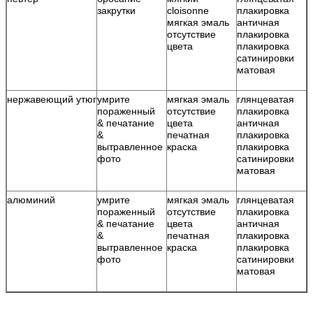
закрутки
cloisonne
плакировка
к
мягкая эмаль
античная
Р
отсутствие
плакировка
ц
цвета
плакировка
Д
сатинировки
о
матовая
о
нержавеющий утюг
умрите
мягкая эмаль
глянцеватая
Р
пораженный
отсутствие
плакировка
к
& печатание
цвета
античная
Р
&
печатная
плакировка
ц
вытравленное
краска
плакировка
Д
фото
сатинировки
о
матовая
о
алюминий
умрите
мягкая эмаль
глянцеватая
Р
пораженный
отсутствие
плакировка
к
& печатание
цвета
античная
Р
&
печатная
плакировка
ц
вытравленное
краска
плакировка
Д
фото
сатинировки
о
матовая
о