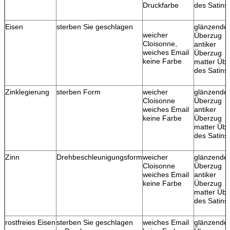
Druckfarbe
des Satins
Eisen
sterben Sie geschlagen
glänzende
weicher
Überzug
Cloisonne,
antiker
weiches Email
Überzug
keine Farbe
matter Üb
des Satins
Zinklegierung
sterben Form
weicher
glänzende
Cloisonne
Überzug
weiches Email
antiker
keine Farbe
Überzug
matter Üb
des Satins
Zinn
Drehbeschleunigungsform
weicher
glänzende
Cloisonne
Überzug
weiches Email
antiker
keine Farbe
Überzug
matter Üb
des Satins
rostfreies Eisen
sterben Sie geschlagen
weiches Email
glänzende