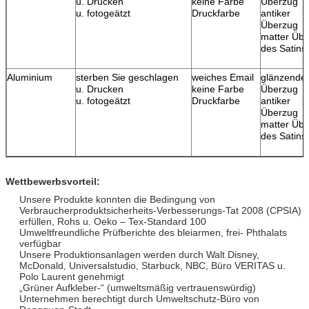
u. Drucken
keine Farbe
Überzug
u. fotogeätzt
Druckfarbe
antiker
Überzug
matter Üb
des Satins
Aluminium
sterben Sie geschlagen
weiches Email
glänzende
u. Drucken
keine Farbe
Überzug
u. fotogeätzt
Druckfarbe
antiker
Überzug
matter Üb
des Satins
Wettbewerbsvorteil:
Unsere Produkte konnten die Bedingung von
Verbraucherproduktsicherheits-Verbesserungs-Tat 2008 (CPSIA)
erfüllen, Rohs u. Oeko – Tex-Standard 100
Umweltfreundliche Prüfberichte des bleiarmen, frei- Phthalats
verfügbar
Unsere Produktionsanlagen werden durch Walt Disney,
McDonald, Universalstudio, Starbuck, NBC, Büro VERITAS u.
Polo Laurent genehmigt
„Grüner Aufkleber-“ (umweltsmäßig vertrauenswürdig)
Unternehmen berechtigt durch Umweltschutz-Büro von