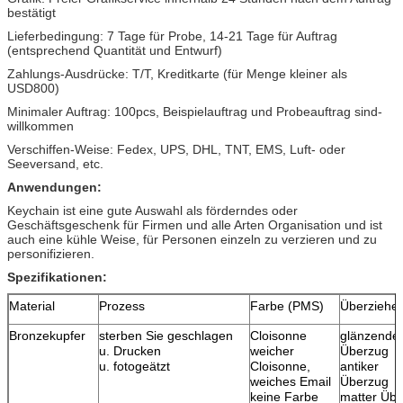
bestätigt
Lieferbedingung: 7 Tage für Probe, 14-21 Tage für Auftrag
(entsprechend Quantität und Entwurf)
Zahlungs-Ausdrücke: T/T, Kreditkarte (für Menge kleiner als
USD800)
Minimaler Auftrag: 100pcs, Beispielauftrag und Probeauftrag sind-
willkommen
Verschiffen-Weise: Fedex, UPS, DHL, TNT, EMS, Luft- oder
Seeversand, etc.
Anwendungen:
Keychain ist eine gute Auswahl als förderndes oder
Geschäftsgeschenk für Firmen und alle Arten Organisation und ist
auch eine kühle Weise, für Personen einzeln zu verzieren und zu
personifizieren.
Spezifikationen:
Material
Prozess
Farbe (PMS)
Überziehe
Bronzekupfer
sterben Sie geschlagen
Cloisonne
glänzende
u. Drucken
weicher
Überzug
u. fotogeätzt
Cloisonne,
antiker
weiches Email
Überzug
keine Farbe
matter Üb