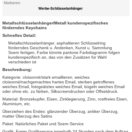
Markieren:
Werbe-Schlüsselanhänger
Metallschlüsselanhänger/Metall kundenspezifisches
förderndes Keychains
Schnelles Detail:
Metallschlüsselanhänger, asphaltieren Schlüsselring
förderndes Geschenk u. Andenken, Kunst u. Sammlung
Soem fertigen, Farbe könnte pantone Farbdiagramm folgen
kundenspezifisch an, das von den Zusätzen für Wahl
verschieden ist
Beschreibung:
Kategorie: cloisonné/stark emaillieren, weiches
cloisonné/nachgemachtes hartes Email, sterben getroffenes
weiches Email, fotogeätztes weiches Email, bügeln weiches Email
oder ohne etc. zu färben, Silkscreendrucken oder Offsetdruck.
Material: Bronzekupfer, Eisen, Zinklegierung, Zinn, rostfreies Eisen,
Aluminium, etc.
Überziehen des Endes: glänzender Überzug, antiker Überzug,
matter Überzug des Satins
Paket: Natürliches Paket und Soem-Service
Grafik: Freier Grafikservice innerhalb 24 Stunden nach dem Auftrag