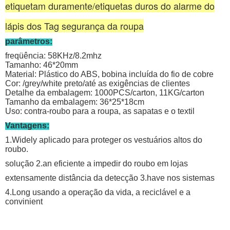
etiquetam duramente/etiquetas duros do alarme do
lápis dos Tag segurança da roupa
parâmetros:
freqüência: 58KHz/8.2mhz
Tamanho: 46*20mm
Material: Plástico do ABS, bobina incluída do fio de cobre
Cor: /grey/white preto/até as exigências de clientes
Detalhe da embalagem: 1000PCS/carton, 11KG/carton
Tamanho da embalagem: 36*25*18cm
Uso: contra-roubo para a roupa, as sapatas e o textil
Vantagens:
1.Widely aplicado para proteger os vestuários altos do
roubo.
solução 2.an eficiente a impedir do roubo em lojas
extensamente distância da detecção 3.have nos sistemas
4.Long usando a operação da vida, a reciclável e a
convinient