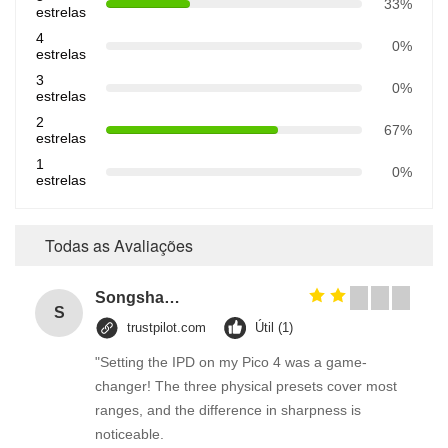
33%
estrelas
4
0%
estrelas
3
0%
estrelas
2
67%
estrelas
1
0%
estrelas
Todas as Avaliações
Songshang
S
trustpilot.com
Útil (1)
"Setting the IPD on my Pico 4 was a game-
changer! The three physical presets cover most
ranges, and the difference in sharpness is
noticeable.