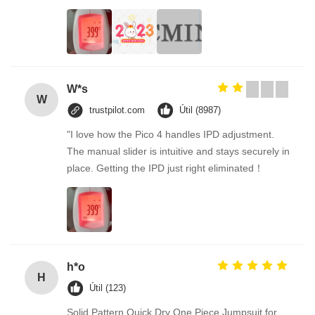
W*s
W
trustpilot.com
Útil (8987)
"I love how the Pico 4 handles IPD adjustment.
The manual slider is intuitive and stays securely in
place. Getting the IPD just right eliminated！
h*o
H
Útil (123)
Solid Pattern Quick Dry One Piece Jumpsuit for