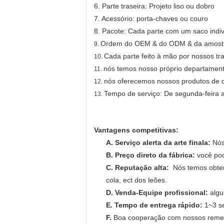
6. Parte traseira: Projeto liso ou dobro
7. Acessório: porta-chaves ou couro
8. Pacote: Cada parte com um saco indi
Ordem do OEM & do ODM & da amostra
9.
Cada parte feito à mão por nossos tr
10.
nós temos nosso próprio departament
11.
nós oferecemos nossos produtos de q
12.
Tempo de serviço: De segunda-feira 
13.
Vantagens competitivas:
A. Serviço alerta da arte finala:
Nós 
B. Preço direto da fábrica:
você pod
C. Reputação alta:
Nós temos obter 
cola, ect dos leões.
D. Venda-Equipe profissional:
algu
E. Tempo de entrega rápido:
1~3 se
F.
Boa cooperação com nossos remete