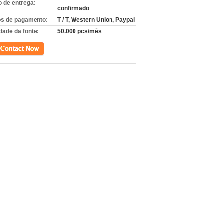
 de entrega:
confirmado
s de pagamento:
T / T, Western Union, Paypal
dade da fonte:
50.000 pcs/mês
to