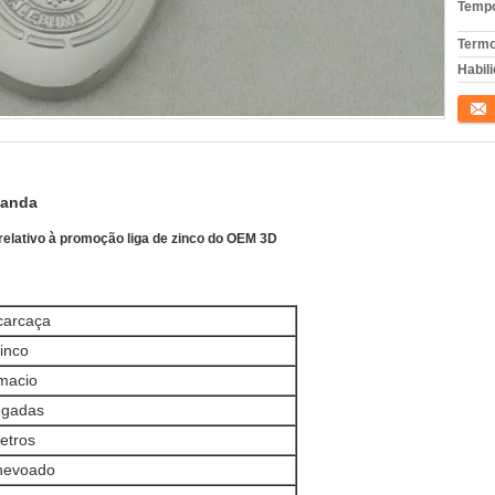
Tempo
Termo
Habili
Conta
ganda
elativo à promoção liga de zinco do OEM 3D
carcaça
zinco
macio
egadas
etros
nevoado