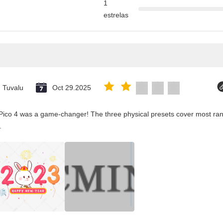
1
estrelas
Tuvalu
Oct 29.2025
Pico 4 was a game-changer! The three physical presets cover most rang
.