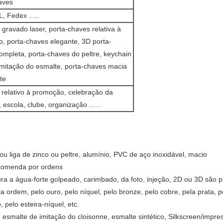
aves
, Fedex .....
gravado laser, porta-chaves relativa à
, porta-chaves elegante, 3D porta-
ompleta, porta-chaves do peltre, keychain
imitação do esmalte, porta-chaves macia
te
 relativo à promoção, celebração da
escola, clube, organização ......
ou liga de zinco ou peltre, alumínio, PVC de aço inoxidável, macio
ncomenda por ordens
a a água-forte golpeado, carimbado, da foto, injeção, 2D ou 3D são pr
rdem, pelo ouro, pelo níquel, pelo bronze, pelo cobre, pela prata, pel
, pelo esteira-níquel, etc.
esmalte de imitação do cloisonne, esmalte sintético, Silkscreen/impre