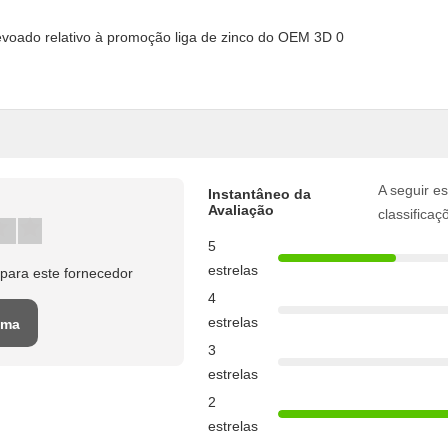
A seguir es
Instantâneo da
Avaliação
classificaç
5
estrelas
para este fornecedor
4
estrelas
uma
3
o
estrelas
2
estrelas