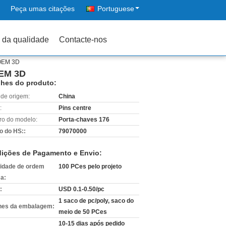
Peça umas citações
Portuguese
 da qualidade
Contacte-nos
 OEM 3D
OEM 3D
lhes do produto:
 de origem:
China
:
Pins centre
o do modelo:
Porta-chaves 176
o do HS::
79070000
ições de Pagamento e Envio:
idade de ordem
100 PCes pelo projeto
a:
:
USD 0.1-0.50/pc
1 saco de pc/poly, saco do
hes da embalagem:
meio de 50 PCes
10-15 dias após pedido