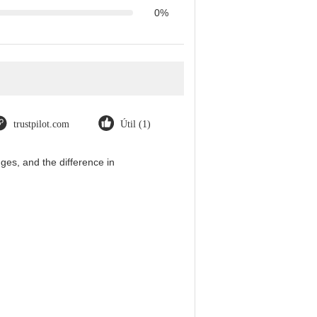
0%
trustpilot.com
Útil (1)
es, and the difference in