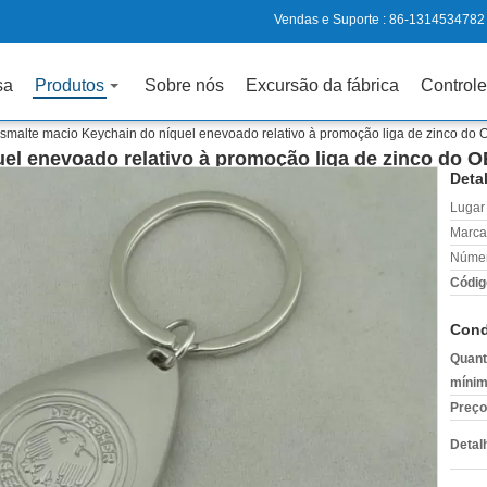
Vendas e Suporte :
86-1314534782
sa
Produtos
Sobre nós
Excursão da fábrica
Controle
smalte macio Keychain do níquel enevoado relativo à promoção liga de zinco do
el enevoado relativo à promoção liga de zinco do 
Deta
Lugar
Marca
Númer
Códig
Cond
Quant
mínim
Preço
Detal