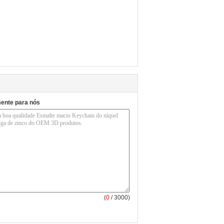
mente para nós
(
0
/ 3000)