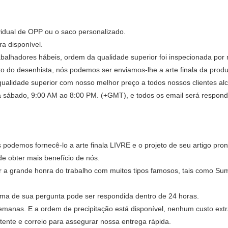
vidual de OPP ou o saco personalizado.
 disponível.
abalhadores hábeis, ordem da qualidade superior foi inspecionada por 
o do desenhista, nós podemos ser enviamos-lhe a arte finala da prod
ualidade superior com nosso melhor preço a todos nossos clientes alc
a sábado, 9:00 AM ao 8:00 PM. (+GMT), e todos os email será respond
podemos fornecê-lo a arte finala LIVRE e o projeto de seu artigo pro
e obter mais benefício de nós.
a grande honra do trabalho com muitos tipos famosos, tais como Su
ma de sua pergunta pode ser respondida dentro de 24 horas.
manas. E a ordem de precipitação está disponível, nenhum custo ext
nte e correio para assegurar nossa entrega rápida.