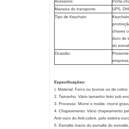
Acessório:
Porta-ch
Maneira do transporte:
UPS, DHL
Tipo de Keychain:
Keychain 
promoção
chaves c
duro de 
do esmal
Ocasião:
Presente
empresa, 
Especificações:
Material: Ferro ou bronze ou de cobre 
1.
2. Tamanho: Vário tamanho feito sob e
3. Processo: Morre o molde, morre gravur
4. Chapeamento: Vário chapeamento pela o
Anti-ouro do Anti-cobre, pelo esteira-ouro
5. Esmalte macio do esmalte do esmalte, 