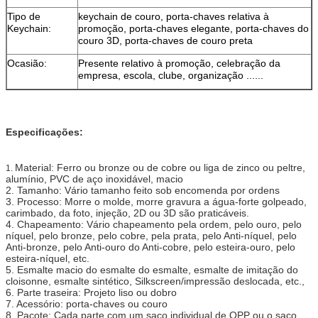
Tipo de
keychain de couro, porta-chaves relativa à
Keychain:
promoção, porta-chaves elegante, porta-chaves do
couro 3D, porta-chaves de couro preta
Ocasião:
Presente relativo à promoção, celebração da
empresa, escola, clube, organização ......
Especificações:
Material: Ferro ou bronze ou de cobre ou liga de zinco ou peltre,
1.
alumínio, PVC de aço inoxidável, macio
2. Tamanho: Vário tamanho feito sob encomenda por ordens
3. Processo: Morre o molde, morre gravura a água-forte golpeado,
carimbado, da foto, injeção, 2D ou 3D são praticáveis.
4. Chapeamento: Vário chapeamento pela ordem, pelo ouro, pelo
níquel, pelo bronze, pelo cobre, pela prata, pelo Anti-níquel, pelo
Anti-bronze, pelo Anti-ouro do Anti-cobre, pelo esteira-ouro, pelo
esteira-níquel, etc.
5. Esmalte macio do esmalte do esmalte, esmalte de imitação do
cloisonne, esmalte sintético, Silkscreen/impressão deslocada, etc.,
6. Parte traseira: Projeto liso ou dobro
7. Acessório: porta-chaves ou couro
8. Pacote: Cada parte com um saco individual de OPP ou o saco