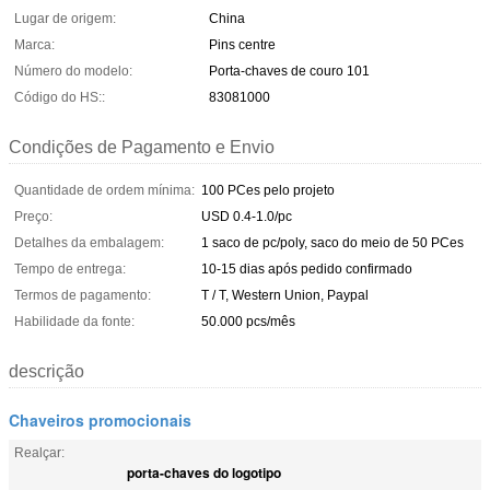
Lugar de origem:
China
Marca:
Pins centre
Número do modelo:
Porta-chaves de couro 101
Código do HS::
83081000
Condições de Pagamento e Envio
Quantidade de ordem mínima:
100 PCes pelo projeto
Preço:
USD 0.4-1.0/pc
Detalhes da embalagem:
1 saco de pc/poly, saco do meio de 50 PCes
Tempo de entrega:
10-15 dias após pedido confirmado
Termos de pagamento:
T / T, Western Union, Paypal
Habilidade da fonte:
50.000 pcs/mês
descrição
Chaveiros promocionais
Realçar:
porta-chaves do logotipo