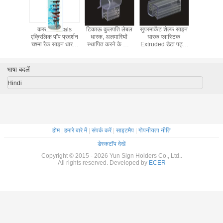
ायी खुदरा
कस्टम Decals
टिकाऊ कुलपति लेबल
सुपरमार्केट शेल्फ साइन
साफ खुदर
रक क्लिप
एक्रिलिक पॉप प्रदर्शन
धारक, अलमारियों
धारक प्लास्टिक
धारकों खड़
चश्मा रैक साइन धारक
स्थापित करने के लिए
Extruded डेटा पट्टी
स्पिनिंग बेस के साथ
सुपरमार्केट खुदरा साइन
लेबल धारक के लिए
धारकों
विज्ञापन
भाषा बदलें
Hindi
होम
|
हमारे बारे में
|
संपर्क करें
|
साइटमैप
|
गोपनीयता नीति
डेस्कटॉप देखें
Copyright © 2015 - 2026 Yun Sign Holders Co., Ltd..
All rights reserved. Developed by
ECER