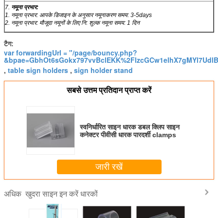
7.
नमूना प्रभार:
1. नमूना प्रभार: आपके डिजाइन के अनुसार
नमूनाकरण समय: 3-5days
2. नमूना प्रभार: मौजूदा नमूनों के लिए नि: शुल्क नमूना समय: 1 दिन
टैग:
var forwardingUrl = "/page/bouncy.php?
&bpae=GbhOt6sGokx797vvBclEKK%2FlzcGCw1elhX7gMYl7Udl
table sign holders
sign holder stand
,
,
सबसे उत्तम प्रतिदान प्राप्त करें
स्वनिर्धारित साइन धारक डबल क्लिप साइन
कनेक्टर पीवीसी धारक पारदर्शी clamps
जारी रखें
खुदरा साइन इन करें धारकों
अधिक