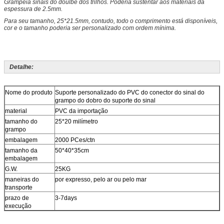
Grampeia sinais do doulbe dos trilhos. Poderia sustentar aos materiais da
espessura de 2.5mm.
Para seu tamanho, 25*21.5mm, contudo, todo o comprimento está disponíveis,
cor e o tamanho poderia ser personalizado com ordem mínima.
Detalhe:
Nome do produto
Suporte personalizado do PVC do conector do sinal do
grampo do dobro do suporte do sinal
material
PVC da importação
tamanho do
25*20 milímetro
grampo
embalagem
2000 PCes/ctn
tamanho da
50*40*35cm
embalagem
G.W.
25KG
maneiras do
por expresso, pelo ar ou pelo mar
transporte
prazo de
3-7days
execução