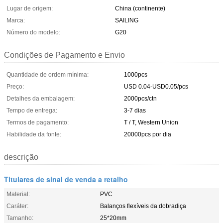
Lugar de origem:
China (continente)
Marca:
SAILING
Número do modelo:
G20
Condições de Pagamento e Envio
Quantidade de ordem mínima:
1000pcs
Preço:
USD 0.04-USD0.05/pcs
Detalhes da embalagem:
2000pcs/ctn
Tempo de entrega:
3-7 dias
Termos de pagamento:
T / T, Western Union
Habilidade da fonte:
20000pcs por dia
descrição
Titulares de sinal de venda a retalho
Material:
PVC
Caráter:
Balanços flexíveis da dobradiça
Tamanho:
25*20mm