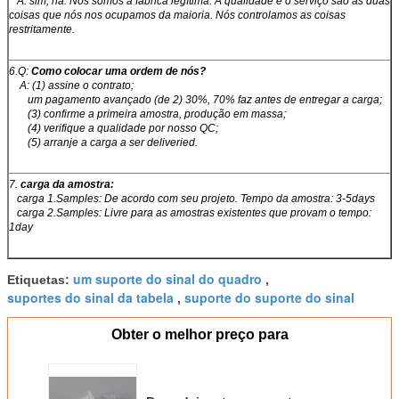
A: sim, há. Nós somos a fábrica legítima. A qualidade e o serviço são as duas
coisas que nós nos ocupamos da maioria. Nós controlamos as coisas
restritamente.
6.Q:
Como colocar uma ordem de nós?
A: (1) assine o contrato;
um pagamento avançado (de 2) 30%, 70% faz antes de entregar a carga;
(3) confirme a primeira amostra, produção em massa;
(4) verifique a qualidade por nosso QC;
(5) arranje a carga a ser deliveried.
7.
carga da amostra:
carga 1.Samples: De acordo com seu projeto. Tempo da amostra: 3-5days
carga 2.Samples: Livre para as amostras existentes que provam o tempo:
1day
um suporte do sinal do quadro
Etiquetas:
,
suportes do sinal da tabela
suporte do suporte do sinal
,
Obter o melhor preço para