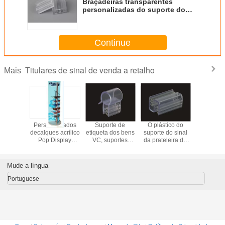
Braçadeiras transparentes
personalizadas do suporte do
PVC do conector do sinal do
grampo do dobro do suporte do
sinal
Continue
Titulares de sinal de venda a retalho
Mais
po do
Personalizados
Suporte de
O plástico do
Suporte 
do sinal
decalques acrílico
etiqueta dos bens
suporte do sinal
claro dos 
alho da
Pop Display
VC, suportes
da prateleira do
do si
ão da
óculos Rack sinal
varejos do sinal
supermercado
ição
titular com fiação
do supermercado
expulsou suporte
Base
para a instalação
de etiqueta da tira
Mude a língua
das prateleiras
dos dados para
anunciar
Portuguese